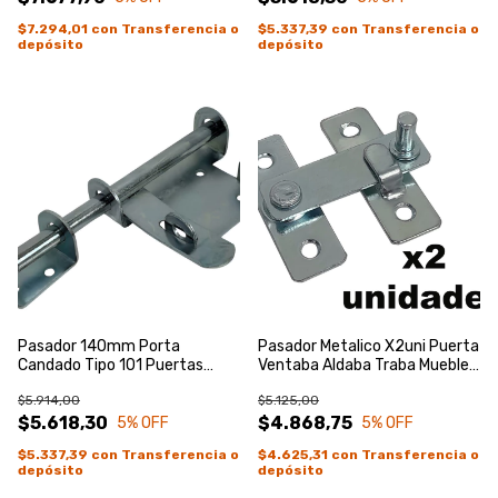
$7.294,01
con
Transferencia o
$5.337,39
con
Transferencia o
depósito
depósito
Pasador 140mm Porta
Pasador Metalico X2uni Puerta
Candado Tipo 101 Puertas
Ventaba Aldaba Traba Mueble
Portones Negro
Zincado Azul
$5.914,00
$5.125,00
$5.618,30
$4.868,75
5
% OFF
5
% OFF
$5.337,39
con
Transferencia o
$4.625,31
con
Transferencia o
depósito
depósito