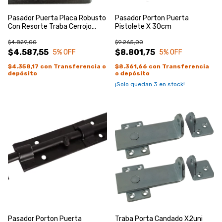
Pasador Puerta Placa Robusto
Pasador Porton Puerta
Con Resorte Traba Cerrojo
Pistolete X 30cm
50mm
$4.829,00
$9.265,00
$4.587,55
$8.801,75
5
% OFF
5
% OFF
$4.358,17
con
Transferencia o
$8.361,66
con
Transferencia
depósito
o depósito
¡Solo quedan
3
en stock!
Pasador Porton Puerta
Traba Porta Candado X2uni