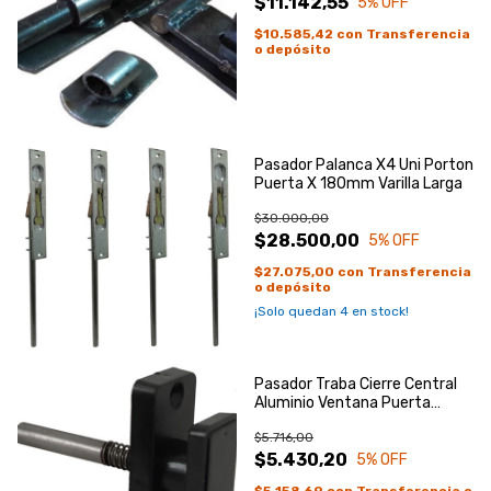
$11.142,55
5
% OFF
$10.585,42
con
Transferencia
o depósito
Pasador Palanca X4 Uni Porton
Puerta X 180mm Varilla Larga
$30.000,00
$28.500,00
5
% OFF
$27.075,00
con
Transferencia
o depósito
¡Solo quedan
4
en stock!
Pasador Traba Cierre Central
Aluminio Ventana Puerta
Resorte
$5.716,00
$5.430,20
5
% OFF
$5.158,69
con
Transferencia o