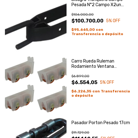
Pesada N°2 Campo X2un
Robusta
$106.000,00
$100.700,00
5
% OFF
$95.665,00
con
Transferencia o depósito
Carro Rueda Ruleman
Rodamiento Ventana
Corrediza Herrero X4
$6.899,00
$6.554,05
5
% OFF
$6.226,35
con
Transferencia
o depósito
Pasador Porton Pesado 17cm
$11.729,00