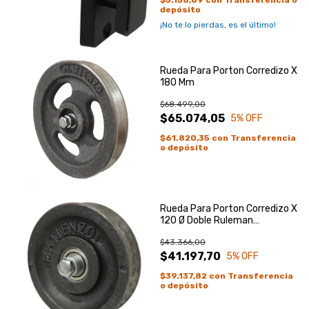
depósito
¡No te lo pierdas, es el último!
Rueda Para Porton Corredizo X
180 Mm
$68.499,00
$65.074,05
5
% OFF
$61.820,35
con
Transferencia
o depósito
Rueda Para Porton Corredizo X
120 Ø Doble Ruleman
Reforzada
$43.366,00
$41.197,70
5
% OFF
$39.137,82
con
Transferencia
o depósito