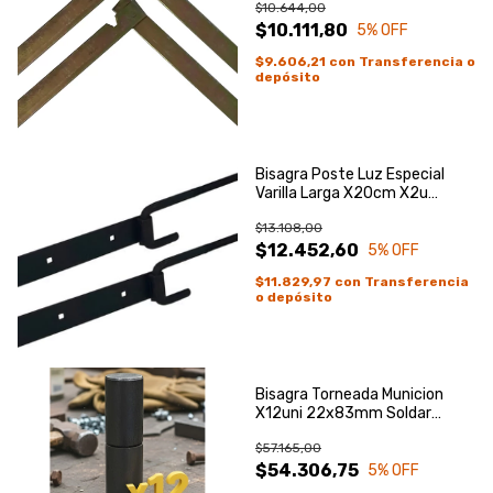
$10.644,00
$10.111,80
5
% OFF
$9.606,21
con
Transferencia o
depósito
Bisagra Poste Luz Especial
Varilla Larga X20cm X2u
Tranquera
$13.108,00
$12.452,60
5
% OFF
$11.829,97
con
Transferencia
o depósito
Bisagra Torneada Municion
X12uni 22x83mm Soldar
Portones
$57.165,00
$54.306,75
5
% OFF