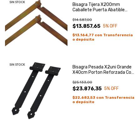
SIN STOCK
Bisagra Tijera X200mm
Caballete Puerta Abatible
Plegable X2
$14.587,00
$13.857,65
5
% OFF
$13.164,77
con
Transferencia
o depósito
SIN STOCK
Bisagra Pesada X2uni Grande
X40cm Porton Reforzada Con
Base
$25.133,00
$23.876,35
5
% OFF
$22.682,53
con
Transferencia
o depósito