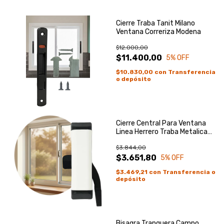
Cierre Traba Tanit Milano
Ventana Correriza Modena
$12.000,00
$11.400,00
5
% OFF
$10.830,00
con
Transferencia
o depósito
Cierre Central Para Ventana
Linea Herrero Traba Metalica
Blanco
$3.844,00
$3.651,80
5
% OFF
$3.469,21
con
Transferencia o
depósito
Bisagra Tranquera Campo