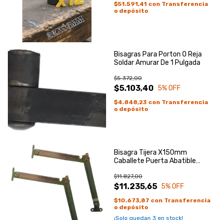
$51.591,41
con
Transferencia
o depósito
Bisagras Para Porton O Reja
Soldar Amurar De 1 Pulgada
$5.372,00
$5.103,40
5
% OFF
$4.848,23
con
Transferencia
o depósito
Bisagra Tijera X150mm
Caballete Puerta Abatible
Plegable X2
$11.827,00
$11.235,65
5
% OFF
$10.673,87
con
Transferencia
o depósito
¡Solo quedan
3
en stock!