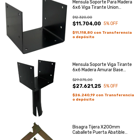
Mensula Soporte Para Madera
6x6 Viga Tirante Union
Columna
$12.320,00
$11.704,00
5
% OFF
$11.118,80
con
Transferencia
o depósito
Mensula Soporte Viga Tirante
6x6 Madera Amurar Base
Techo
$29.075,00
$27.621,25
5
% OFF
$26.240,19
con
Transferencia
o depósito
Bisagra Tijera X200mm
Caballete Puerta Abatible
Camilla X2